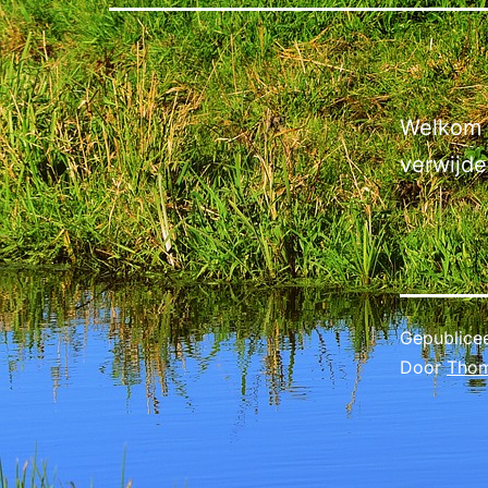
Welkom b
verwijde
Gepublice
Door
Tho