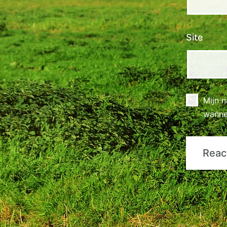
Site
Mijn 
wannee