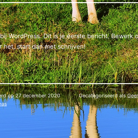
ij WordPress. Dit is je eerste bericht. Bewerk o
r het, start dan met schrijven!
erd op
27 december 2020
Gecategoriseerd als
Geen
mas