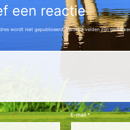
f een reactie
dres wordt niet gepubliceerd.
Vereiste velden zijn gemark
E-mail
*