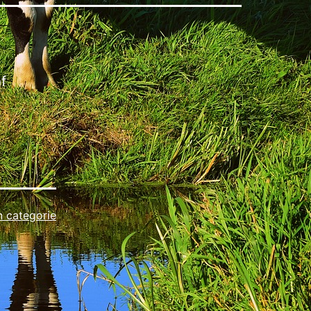
f
 categorie