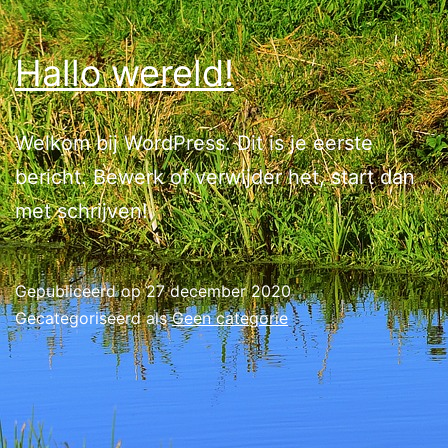
Hallo wereld!
Welkom bij WordPress. Dit is je eerste
bericht. Bewerk of verwijder het, start dan
met schrijven!
Gepubliceerd op
27 december 2020
Gecategoriseerd als
Geen categorie